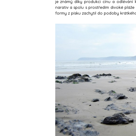
je známý díky produkci cínu a odlévání 
narativ a spolu s prostředím divoké pláže
formy z písku zachytil do podoby krátkého