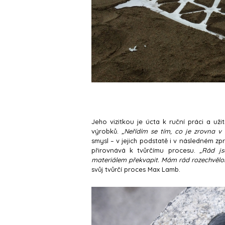
Jeho vizitkou je úcta k ruční práci a uži
výrobků.
„Neřídím se tím, co je zrovna v
smysl – v jejich podstatě i v následném z
přirovnává k tvůrčímu procesu.
„Rád js
materiálem překvapit. Mám rád rozechvělo
svůj tvůrčí proces Max Lamb.