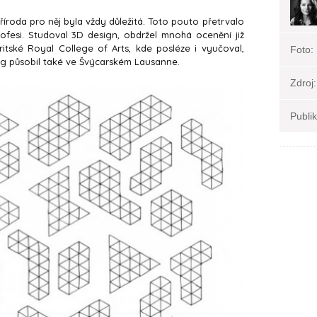
íroda pro něj byla vždy důležitá. Toto pouto přetrvalo
rofesi. Studoval 3D design, obdržel mnohá ocenění již
britské Royal College of Arts, kde posléze i vyučoval,
Foto:
g působil také ve Švýcarském Lausanne.
Zdroj:
Publi