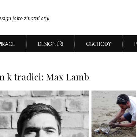
sign jako životní styl
PIRACE
DESIGNÉŘI
OBCHODY
m k tradici: Max Lamb