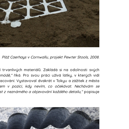
Pláž Caerhays v Cornwallu, projekt Pewter Stools, 2008.
tí trvanlivých materiálů. Zakládá si na odolnosti svých
 módě,“
říká. Pro svou práci užívá látky, v kterých vidí
pracování. Vystavoval dvakrát v Tokyu a zážitek z města
em v pozici, kdy nevím, co očekávat. Nechávám se
st z neznámého a objevování každého detailu,“
popisuje