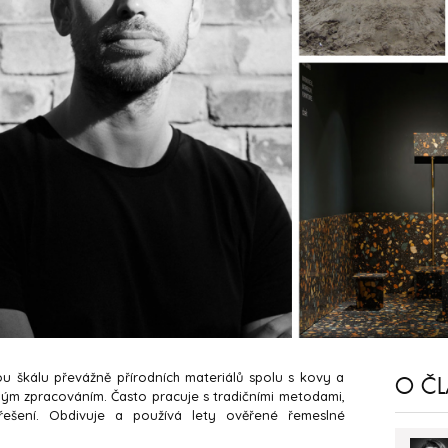
u škálu převážně přírodních materiálů spolu s kovy a
O Č
klým zpracováním. Často pracuje s tradičními metodami,
ešení. Obdivuje a používá lety ověřené řemeslné