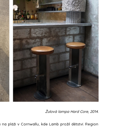
Žulová lampa Hard Core, 2014.
a na pláži v Cornwallu, kde Lamb prožil dětství. Region