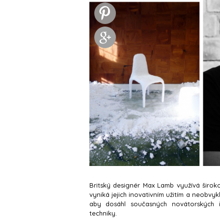
Britský designér Max Lamb využívá široko
vyniká jejich inovativním užitím a neobvy
aby dosáhl současných novátorských ř
techniky.