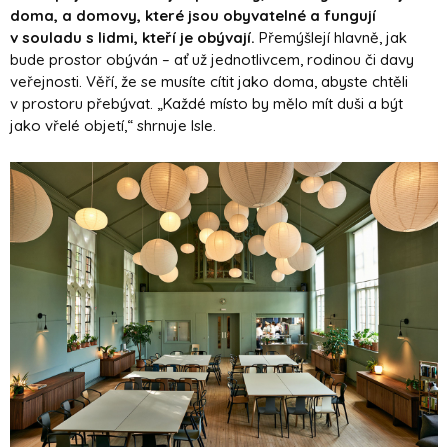
doma, a domovy, které jsou obyvatelné a fungují
v souladu s lidmi, kteří je obývají.
Přemýšlejí hlavně, jak
bude prostor obýván – ať už jednotlivcem, rodinou či davy
veřejnosti. Věří, že se musíte cítit jako doma, abyste chtěli
v prostoru přebývat. „Každé místo by mělo mít duši a být
jako vřelé objetí,“ shrnuje Isle.