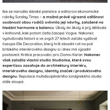
Ilse se narodila dánské pianistce a editorovi ekonomické
rubriky Sunday Times –
a možná právě výrazná odlišnost
osobností obou rodičů ovlivnila její návrhy, založené na
hledání harmonie a balancu.
Úkoly do školy si prý dělávala
v knihovně, kde potom četla časopis Vogue. Nakonec
vystudovala historii a ve svých 27 letech začala vydávat
časopis Elle Decoration, který hrál zásadní roli na poli
britského interiérového designu a i dnes má výsadní
postavení. Krátce pracovala i pro Donnu Karan.
Nakonec
však založila vlastní studio Studioilse, které svou
expertízou zasahuje do architektury interiéru,
interiérového designu, identity značek i produktového
designu.
Reputace multidisciplinárního londýnského studia
stále stoupá.