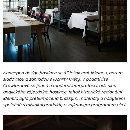
Koncept a design hostince se 47 ložnicemi, jídelnou, barem,
sladovnou a zahradou s lučními květy. V podání Ilse
Crawfordové se jedná o moderní interpretaci tradičního
anglického zájezdního hostince, jehož historická regionální
identita byla přetlumočena britskými materiály a nábytkem
společně s místními produkty a zajímavým programem akcí.