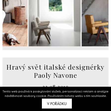
Hravý svět italské designérky
Paoly Navone
23.08.2019
Tento web používá k poskytování služeb, personalizaci reklam a analýze
Sára Němečková
návštěvnosti soubory cookie. Používáním tohoto webu s tím souhlasíte.
V POŘÁDKU