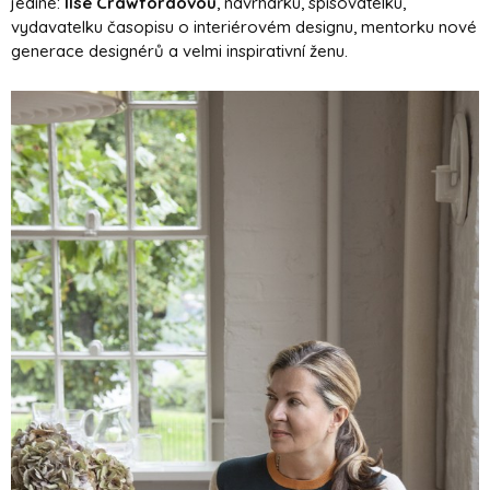
jediné:
Ilse Crawfordovou
, návrhářku, spisovatelku,
vydavatelku časopisu o interiérovém designu, mentorku nové
generace designérů a velmi inspirativní ženu.