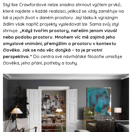
Styl Ilse Crawfordové nelze snadno shrnout výčtem prvků,
které najdete v každé realizaci, jelikož se vždy zaměřuje na
lidi a jejich život v daném prostoru. Její lásku k výrazným
židlím však napříč projekty vysledovat lze. Sama svůj styl
shrnuje:
„Když tvořím prostory, neřeším jenom vizuál
nebo podobu prostoru. Mnohem víc mě zajímá jeho
smyslové vnímání, přemýšlím o prostoru v kontextu
člověka. Jak se nás věc dotýká – to je prvotní
perspektiva.“
Do centra své návrhářské filozofie umisťuje
člověka, jeho přání, potřeby a touhy.