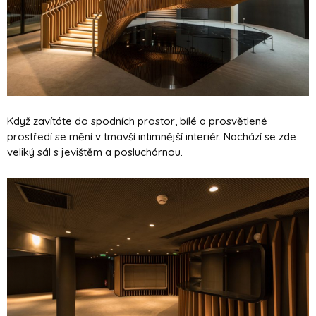
Když zavítáte do spodních prostor, bílé a prosvětlené
prostředí se mění v tmavší intimnější interiér. Nachází se zde
veliký sál s jevištěm a posluchárnou.