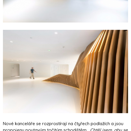
Nové kanceláře se rozprostírají na čtyřech podlažích a jsou
propojeny poutavým točitým schodištěm.
„Chtěl jsem, aby se