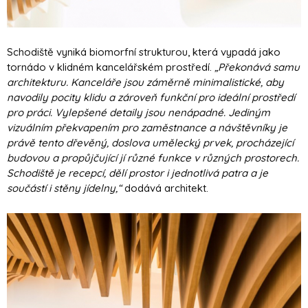
Schodiště vyniká biomorfní strukturou, která vypadá jako
tornádo v klidném kancelářském prostředí.
„Překonává samu
architekturu. Kanceláře jsou záměrně minimalistické, aby
navodily pocity klidu a zároveň funkční pro ideální prostředí
pro práci. Vylepšené detaily jsou nenápadné. Jediným
vizuálním překvapením pro zaměstnance a návštěvníky je
právě tento dřevěný, doslova umělecký prvek, procházející
budovou a propůjčující jí různé funkce v různých prostorech.
Schodiště je recepcí, dělí prostor i jednotlivá patra a je
součástí i stěny jídelny,“
dodává architekt.