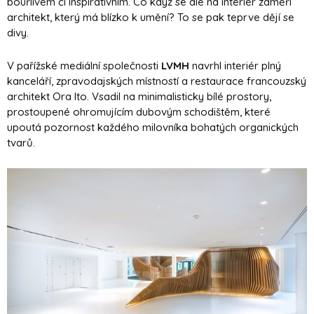
bouřlivém či inspirativním. Co když se ale na interiér zaměří
architekt, který má blízko k umění? To se pak teprve dějí se
divy.
V pařížské mediální společnosti
LVMH
navrhl interiér plný
kanceláří, zpravodajských místností a restaurace francouzský
architekt Ora Ito. Vsadil na minimalisticky bílé prostory,
prostoupené ohromujícím dubovým schodištěm, které
upoutá pozornost každého milovníka bohatých organických
tvarů.