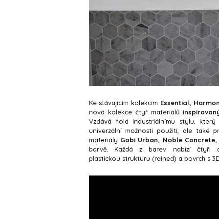
Ke stávajícím kolekcím
Essential, Harmon
nová kolekce čtyř materiálů
inspirovan
Vzdává hold industriálnímu stylu, kte
univerzální možnosti použití, ale také 
materiály
Gobi Urban, Noble Concrete,
barvě. Každá z barev nabízí čtyři d
plastickou strukturu (rained) a povrch s 3