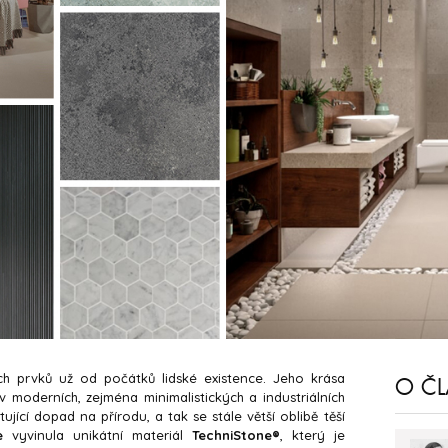
ch prvků už od počátků lidské existence. Jeho krása
O Č
v moderních, zejména minimalistických a industriálních
jící dopad na přírodu, a tak se stále větší oblibě těší
e
vyvinula unikátní materiál
TechniStone®
, který je