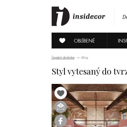
De
OBLÍBENÉ
INS
Úvodní stránka
Blog
Styl vytesaný do t