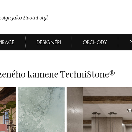
sign jako životní styl
PIRACE
DESIGNÉŘI
OBCHODY
vrzeného kamene TechniStone®