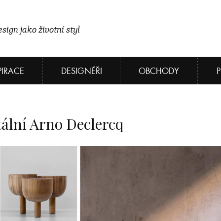
sign jako životní styl
PIRACE
DESIGNÉŘI
OBCHODY
lní Arno Declercq