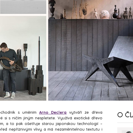
obchodník s uměním
Arno Declerq
vytváří ze dřeva
O Č
 si s ničím jiným nespletete. Využívá exotické dřevo
m, a to pak ošetřuje starou japonskou technologií –
řed nepříznivými vlivy a má nezaměnitelnou textutu i