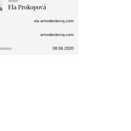
Autor:
Ela Prokopová
via arnodeclercq.com
arnodeclercq.com
kováno:
08.06.2020