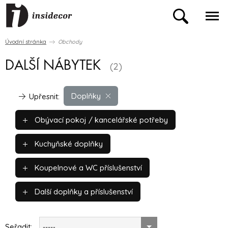
Úvodní stránka
Obchody
DALŠÍ NÁBYTEK
(2)
Doplňky
Upřesnit:
Obývací pokoj / kancelářské potřeby
Kuchyňské doplňky
Koupelnové a WC příslušenství
Další doplňky a příslušenství
Seřadit:
-----