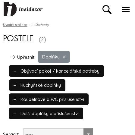
Úvodní stránka
Obchody
POSTELE
(2)
Doplňky
Upřesnit:
Obývací pokoj / kancelářské potřeby
Kuchyňské doplňky
Koupelnové a WC příslušenství
Další doplňky a příslušenství
Seřadit:
-----