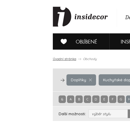
De
OBLÍBENÉ
INS
Úvodní stránka
Obchody
Doplňky
Kuchyňské dop
&
A
B
C
D
E
F
G
Další možnosti:
výběr stylu