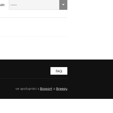
dit:
-----
FAQ
ve spolupráci s
Bioport
a
Breezy