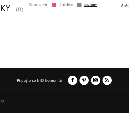
Zobrazení:
dlaždice
seznam
Seřa
ŇKY
(0)
Připojte se k iD komunitě
19.