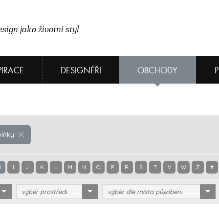
sign jako životní styl
PIRACE
DESIGNÉŘI
OBCHODY
lňky
H
I
J
K
L
M
N
O
P
R
S
T
V
W
Z
#
výběr prostředí
výběr dle místa působení