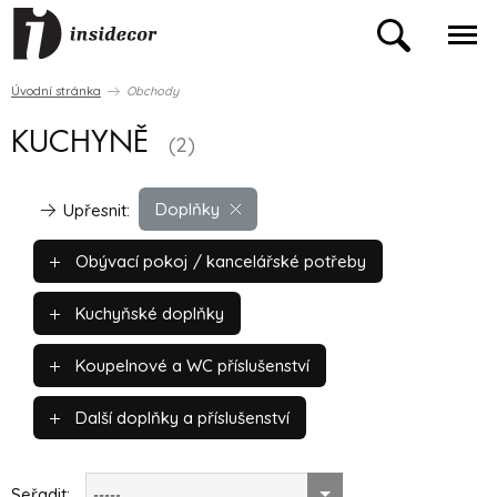
Úvodní stránka
Obchody
KUCHYNĚ
(2)
Doplňky
Upřesnit:
Obývací pokoj / kancelářské potřeby
Kuchyňské doplňky
Koupelnové a WC příslušenství
Další doplňky a příslušenství
Seřadit:
-----