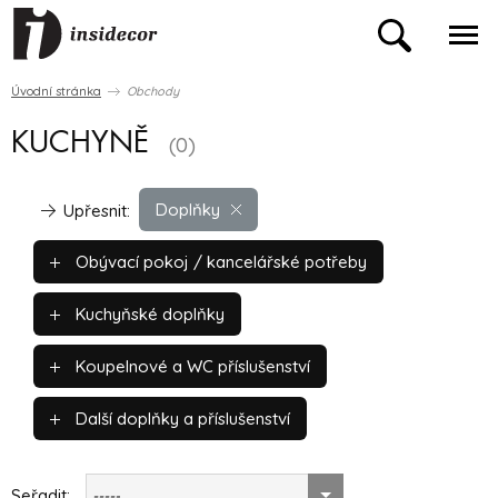
Úvodní stránka
Obchody
KUCHYNĚ
(0)
Doplňky
Upřesnit:
Obývací pokoj / kancelářské potřeby
Kuchyňské doplňky
Koupelnové a WC příslušenství
Další doplňky a příslušenství
Seřadit:
-----