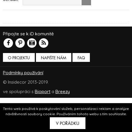
Připojte se k iD komunitě
O PROJEKTU
NAPIŠTE NÁM
FAQ
Podmínky používání
© Insidecor 2013-2019.
ve spolupráci s
Bioport
a
Breezy
Tento web používá k poskytování služeb, personalizaci reklam a analýze
návštěvnosti soubory cookie. Používáním tohoto webu s tím souhlasíte.
V POŘÁDKU