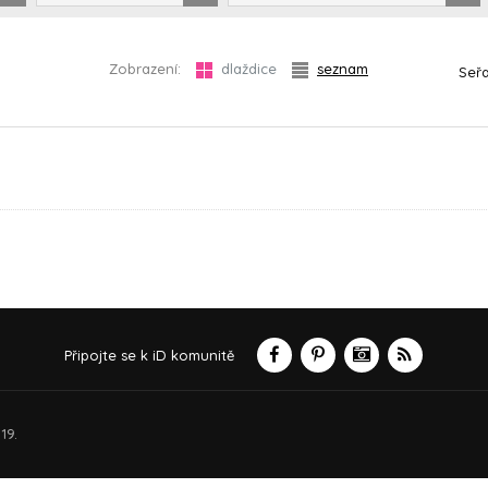
Zobrazení:
dlaždice
seznam
Seřa
Připojte se k iD komunitě
19.