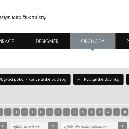
sign jako životní styl
PIRACE
DESIGNÉŘI
OBCHODY
bývací pokoj / kancelářské potřeby
Kuchyňské doplňky
H
I
J
K
L
M
N
O
P
R
S
T
V
W
Z
#
výběr prostředí
výběr dle místa působení