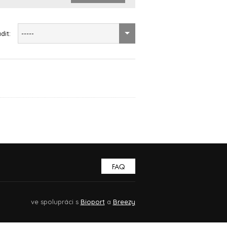
dit:
-----
FAQ
ve spolupráci s
Bioport
a
Breezy