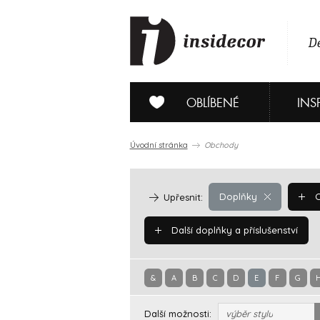
De
OBLÍBENÉ
INS
Úvodní stránka
Obchody
Doplňky
O
Upřesnit:
Další doplňky a příslušenství
&
A
B
C
D
E
F
G
Další možnosti:
výběr stylu