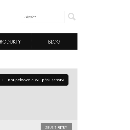
PRODUKTY
BLOG
Koupelnové a WC příslušenství
ZRUŠIT FILTRY