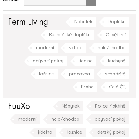
Ferm Living
Nábytek
Doplňky
Kuchyňské doplňky
Osvětlení
moderní
vchod
hala/chodba
obývací pokoj
jídelna
kuchyně
ložnice
pracovna
schodiště
Praha
Celá ČR
FuuXo
Nábytek
Police / skříně
moderní
hala/chodba
obývací pokoj
jídelna
ložnice
dětský pokoj