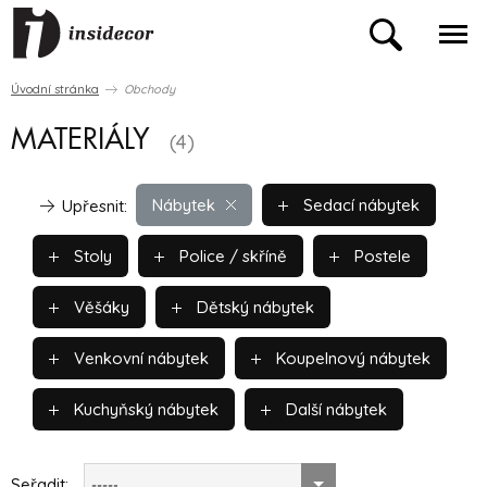
Úvodní stránka
Obchody
MATERIÁLY
(4)
Nábytek
Sedací nábytek
Upřesnit:
Stoly
Police / skříně
Postele
Věšáky
Dětský nábytek
Venkovní nábytek
Koupelnový nábytek
Kuchyňský nábytek
Další nábytek
Seřadit:
-----