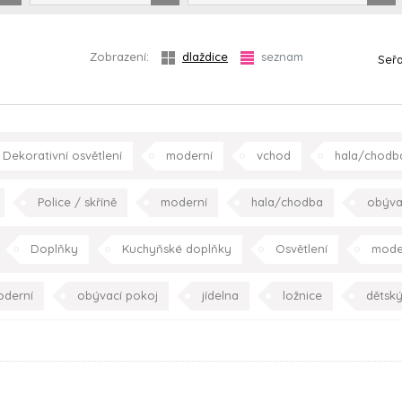
Zobrazení:
dlaždice
seznam
Seřa
Dekorativní osvětlení
moderní
vchod
hala/chodb
kuchyně
ložnice
dětský pokoj
pracovna
s
Police / skříně
moderní
hala/chodba
obýva
dětský pokoj
Doplňky
Kuchyňské doplňky
Osvětlení
mode
jídelna
kuchyně
ložnice
pracovna
s
derní
obývací pokoj
jídelna
ložnice
dětský