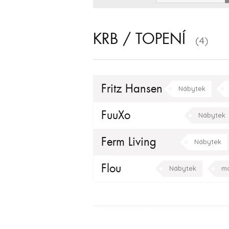
KRB / TOPENÍ
(4)
Fritz Hansen
Nábytek
FuuXo
Nábytek
Ferm Living
Nábytek
obývací pokoj
Flou
Nábytek
mo