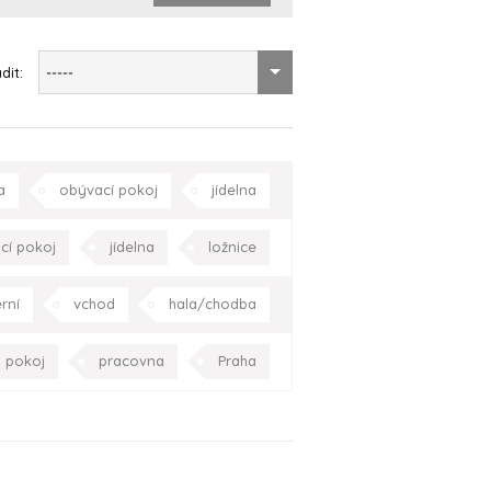
dit:
-----
a
obývací pokoj
jídelna
chodiště
Praha
Celá ČR
cí pokoj
jídelna
ložnice
pracovna
Středočeský kraj
rní
vchod
hala/chodba
chodiště
Praha
Celá ČR
 pokoj
pracovna
Praha