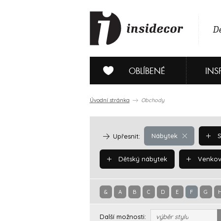
De
OBLÍBENÉ
INS
Úvodní stránka
Obchody
Nábytek
S
Upřesnit:
Dětský nábytek
Venkov
&
A
B
C
D
E
F
G
Další možnosti:
výběr stylu