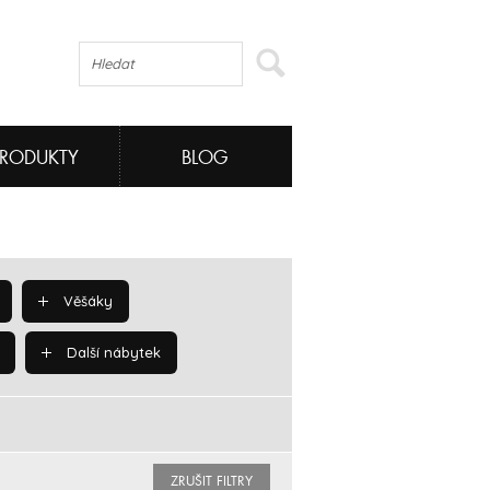
PRODUKTY
BLOG
Věšáky
Další nábytek
ZRUŠIT FILTRY