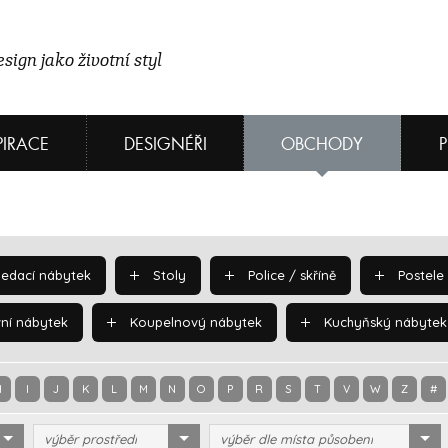
sign jako životní styl
PIRACE
DESIGNÉŘI
OBCHODY
edací nábytek
Stoly
Police / skříně
Postele
ní nábytek
Koupelnový nábytek
Kuchyňský nábytek
H
I
J
K
L
M
N
O
P
R
S
T
V
W
Z
#
výběr prostředí
výběr dle místa působení