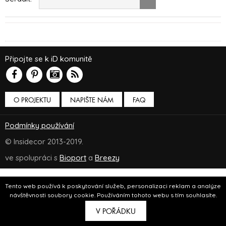
Připojte se k iD komunitě
O PROJEKTU
NAPIŠTE NÁM
FAQ
Podmínky používání
© Insidecor 2013-2019.
ve spolupráci s
Bioport
a
Breezy
Tento web používá k poskytování služeb, personalizaci reklam a analýze
návštěvnosti soubory cookie. Používáním tohoto webu s tím souhlasíte.
V POŘÁDKU