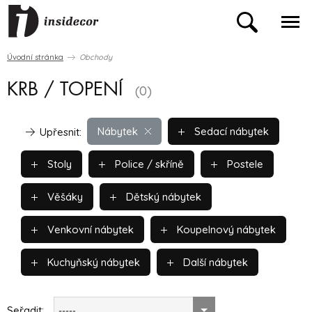
Úvodní stránka
Obchody
KRB / TOPENÍ
(0)
Nábytek
Sedací nábytek
Upřesnit:
Stoly
Police / skříně
Postele
Věšáky
Dětský nábytek
Venkovní nábytek
Koupelnový nábytek
Kuchyňský nábytek
Další nábytek
Seřadit:
-----