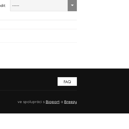
dit:
-----
FAQ
ve spolupráci s
Bioport
a
Breezy