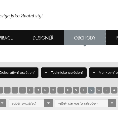
sign jako životní styl
PIRACE
DESIGNÉŘI
OBCHODY
Dekorativní osvětlení
Technické osvětlení
Venkovní os
H
I
J
K
L
M
N
O
P
R
S
T
V
W
Z
#
výběr prostředí
výběr dle místa působení