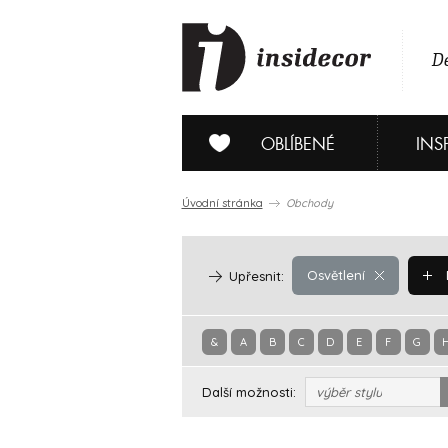
De
OBLÍBENÉ
INS
Úvodní stránka
Obchody
Osvětlení
Upřesnit:
&
A
B
C
D
E
F
G
Další možnosti:
výběr stylu