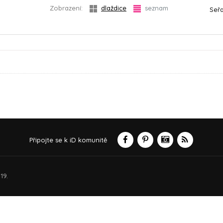
Zobrazení:
dlaždice
seznam
Seřa
Připojte se k iD komunitě
19.