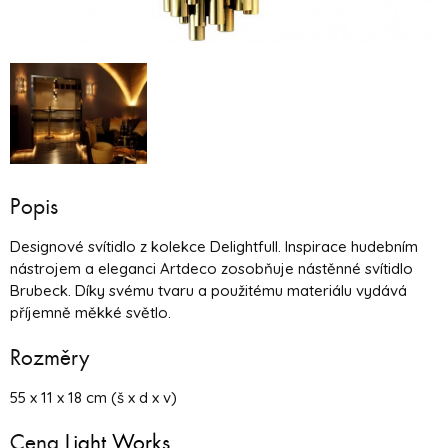
Popis
Designové svítidlo z kolekce Delightfull. Inspirace hudebním
nástrojem a eleganci Artdeco zosobňuje nástěnné svítidlo
Brubeck. Díky svému tvaru a použitému materiálu vydává
příjemně měkké světlo.
Rozměry
55 x 11 x 18 cm (š x d x v)
Cena
Light Works