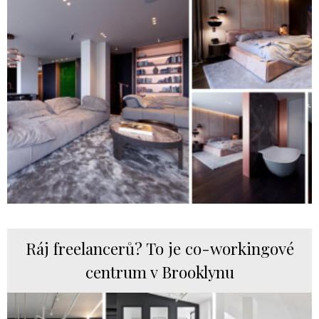
Ráj freelancerů? To je co-workingové
centrum v Brooklynu