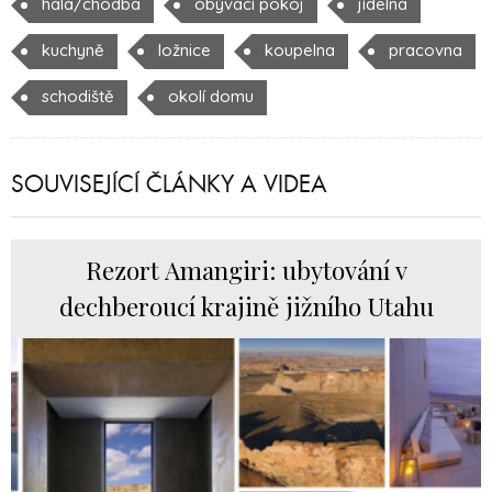
hala/chodba
obývací pokoj
jídelna
kuchyně
ložnice
koupelna
pracovna
schodiště
okolí domu
SOUVISEJÍCÍ ČLÁNKY A VIDEA
Rezort Amangiri: ubytování v
dechberoucí krajině jižního Utahu