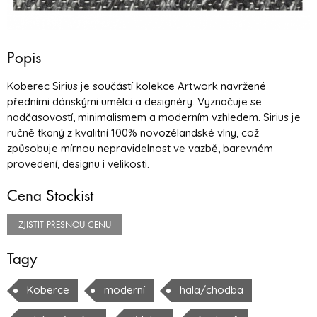
Popis
Koberec Sirius je součástí kolekce Artwork navržené
předními dánskými umělci a designéry. Vyznačuje se
nadčasovostí, minimalismem a moderním vzhledem. Sirius je
ručně tkaný z kvalitní 100% novozélandské vlny, což
způsobuje mírnou nepravidelnost ve vazbě, barevném
provedení, designu i velikosti.
Cena
Stockist
ZJISTIT PŘESNOU CENU
Tagy
Koberce
moderní
hala/chodba