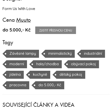
Form Us With Love
Cena
Muuto
do 5.000,- Kč
ZJISTIT PŘESNOU CENU
Tagy
Závěsné lampy
minimalistický
industriální
moderní
hala/chodba
obývací pokoj
jídelna
kuchyně
dětský pokoj
pracovna
do 5.000,- Kč
SOUVISEJÍCÍ ČLÁNKY A VIDEA