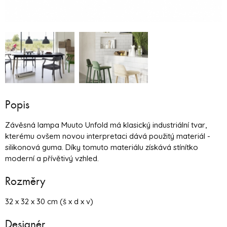
Popis
Závěsná lampa Muuto Unfold má klasický industriální tvar,
kterému ovšem novou interpretaci dává použitý materiál -
silikonová guma. Díky tomuto materiálu získává stínítko
moderní a přívětivý vzhled.
Rozměry
32 x 32 x 30 cm (š x d x v)
Designér