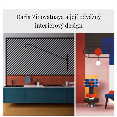
Daria Zinovatnaya a její odvážný
interiérový design