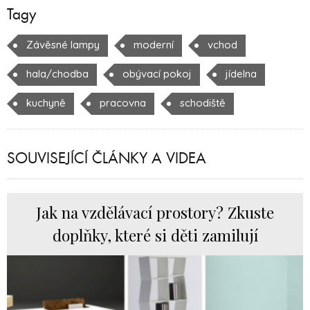
Tagy
Závěsné lampy
moderní
vchod
hala/chodba
obývací pokoj
jídelna
kuchyně
pracovna
schodiště
SOUVISEJÍCÍ ČLÁNKY A VIDEA
Jak na vzdělávací prostory? Zkuste
doplňky, které si děti zamilují