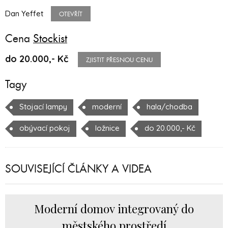
Dan Yeffet
OTEVŘÍT
Cena
Stockist
do 20.000,- Kč
ZJISTIT PŘESNOU CENU
Tagy
Stojací lampy
moderní
hala/chodba
obývací pokoj
ložnice
do 20.000,- Kč
SOUVISEJÍCÍ ČLÁNKY A VIDEA
Moderní domov integrovaný do
městského prostředí