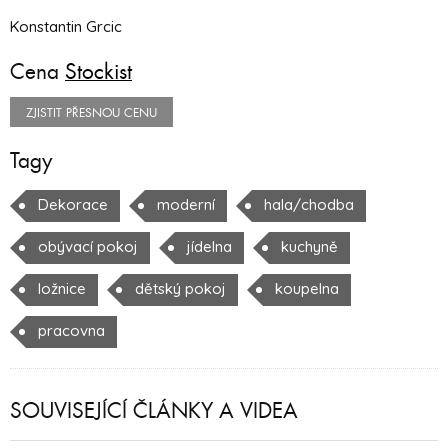
Konstantin Grcic
Cena
Stockist
ZJISTIT PŘESNOU CENU
Tagy
Dekorace
moderní
hala/chodba
obývací pokoj
jídelna
kuchyně
ložnice
dětský pokoj
koupelna
pracovna
SOUVISEJÍCÍ ČLÁNKY A VIDEA