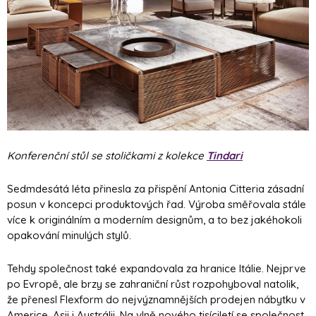
Konferenční stůl se stoličkami z kolekce
Tindari
Sedmdesátá léta přinesla za přispění Antonia Citteria zásadní
posun v koncepci produktových řad. Výroba směřovala stále
více k originálním a moderním designům, a to bez jakéhokoli
opakování minulých stylů.
Tehdy společnost také expandovala za hranice Itálie. Nejprve
po Evropě, ale brzy se zahraniční růst rozpohyboval natolik,
že přenesl Flexform do nejvýznamnějších prodejen nábytku v
Americe, Asii i Austrálii. Na vlně nového tisíciletí se společnost