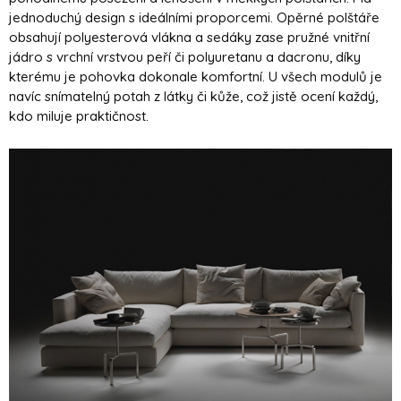
jednoduchý design s ideálními proporcemi. Opěrné polštáře
obsahují polyesterová vlákna a sedáky zase pružné vnitřní
jádro s vrchní vrstvou peří či polyuretanu a dacronu, díky
kterému je pohovka dokonale komfortní. U všech modulů je
navíc snímatelný potah z látky či kůže, což jistě ocení každý,
kdo miluje praktičnost.