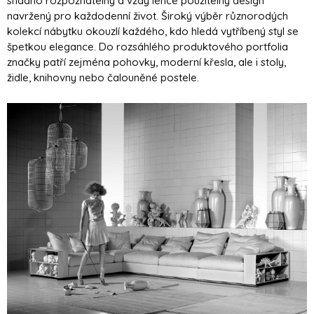
snadno rozpoznatelný a vždy lehce použitelný design
navržený pro každodenní život. Široký výběr různorodých
kolekcí nábytku okouzlí každého, kdo hledá vytříbený styl se
špetkou elegance. Do rozsáhlého produktového portfolia
značky patří zejména pohovky, moderní křesla, ale i stoly,
židle, knihovny nebo čalouněné postele.