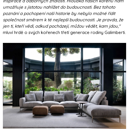
inspirace a odborných znalostí. Hloubka našich kořenů nám
umožňuje s jistotou nahlížet do budoucnosti. Bez tohoto
poznání a pochopení naší historie by nebylo možné řídit
společnost směrem k té nejlepší budoucnosti. Je pravda, že
jen ti, kteří vědí, odkud pocházejí, můžou vědět, kam jdou,"
mluví hrdě o svých kořenech třetí generace rodiny Galimberti.