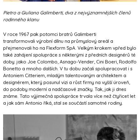
Pietro a Giuliano Galimberti, dva z nejvýznamnějších členů
rodinného klanu
V roce 1967 pak potomci bratrů Galimberti
transformovali výrobní dílnu na průmyslový areál a
přejmenovali ho na Flexform SpA. Velkým krokem vpřed bylo
také zahájení spolupráce s některými z předních designérů té
doby: jako Joe Colombo, Asnago-Vender, Cini Boeri, Rodolfo
Bonetto a mnoho dalších. V tu dobu začali spolupracovat i s
Antoniem Citteriem, mladým talentovaným architektem a
designérem, který posunul vizi a růst firmy na vyšší úroveň,
do podoby moderní a nadčasové značky. Tak, jak ji dnes
známe. Tato výjimečná spolupráce trvala více než čtyřicet let
a jak sám Antonio říká, stal se součástí samotné rodiny.