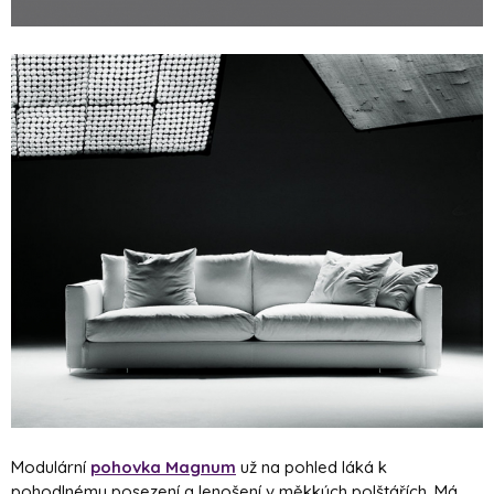
Modulární
pohovka Magnum
už na pohled láká k
pohodlnému posezení a lenošení v měkkých polštářích. Má