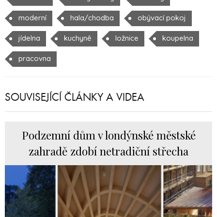
moderní
hala/chodba
obývací pokoj
jídelna
kuchyně
ložnice
koupelna
pracovna
SOUVISEJÍCÍ ČLÁNKY A VIDEA
Podzemní dům v londýnské městské
zahradě zdobí netradiční střecha