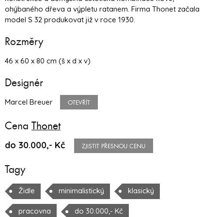
ohýbaného dřeva a výpletu ratanem. Firma Thonet začala
model S 32 produkovat již v roce 1930.
Rozměry
46 x 60 x 80 cm (š x d x v)
Designér
Marcel Breuer
OTEVŘÍT
Cena
Thonet
do 30.000,- Kč
ZJISTIT PŘESNOU CENU
Tagy
Židle
minimalistický
klasický
pracovna
do 30.000,- Kč