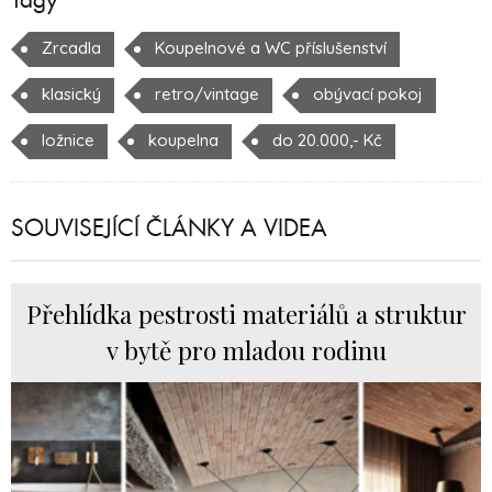
Zrcadla
Koupelnové a WC příslušenství
klasický
retro/vintage
obývací pokoj
ložnice
koupelna
do 20.000,- Kč
SOUVISEJÍCÍ ČLÁNKY A VIDEA
Přehlídka pestrosti materiálů a struktur
v bytě pro mladou rodinu