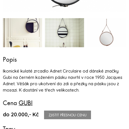
Popis
Ikonické kulaté zrcadlo Adnet Circulaire od dánské značky
Gubi na černém koženém pásku navrhl v roce 1950 Jacques
Adnet. Věšák pro ukotvení do zdi a přezky na pásku jsou z
mosazi. K dostání ve třech velikostech.
Cena
GUBI
do 20.000,- Kč
ZJISTIT PŘESNOU CENU
Tagy