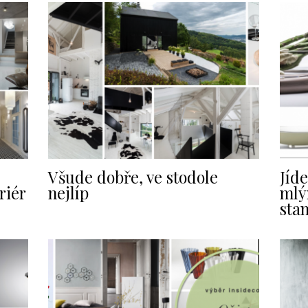
Všude dobře, ve stodole
Jíde
riér
nejlíp
mlý
sta