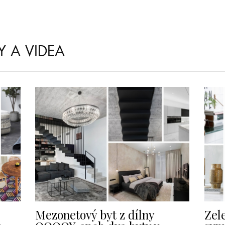
Y A VIDEA
Mezonetový byt z dílny
Zele