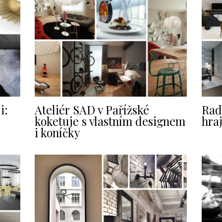
i:
Ateliér SAD v Pařížské
Rad
koketuje s vlastním designem
hraj
i koníčky