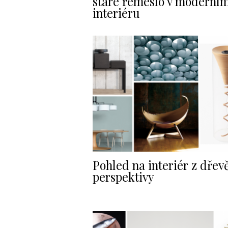
staré řemeslo v moderní
interiéru
Pohled na interiér z dřev
perspektivy