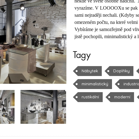
někde ve světě osobně nadchli. 
vyrazíme. V LOOOOXu se pak s 
sami nejraději nechali. (Kdyby s
omezeném počtu, na které velmi 
Vybíráme je samozřejmě pod vlive
jistě pochopili, minimalistický a
Tagy
Nábytek
Doplňky
minimalistický
industri
rustikální
moderní